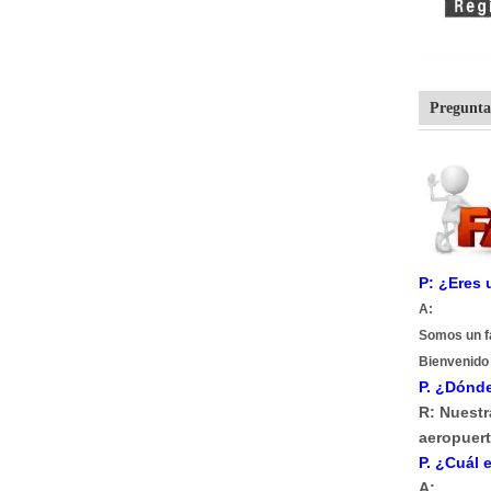
Pregunta
P: ¿Eres 
A:
Somos un fa
Bienvenido 
P. ¿Dónde
R: Nuestr
aeropuert
P. ¿Cuál 
A: