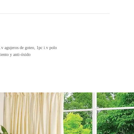
i.v agujeros de goteo, 1pc i.v polo
iento y anti-óxido