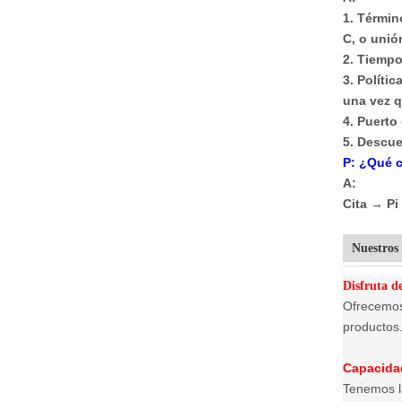
1. Términ
C, o unió
2. Tiempo
3. Políti
una vez q
4. Puerto
5. Descue
P: ¿Qué 
A:
Cita → P
Nuestros 
Disfruta de
Ofrecemos 
productos
Capacida
Tenemos la