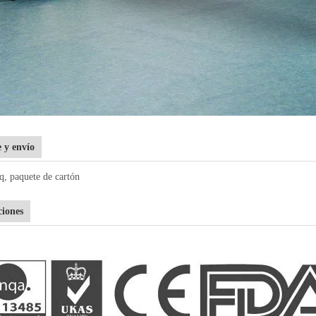
 y envío
q, paquete de cartón
ciones