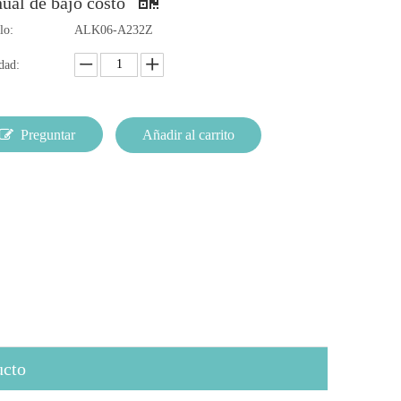
ual de bajo costo
lo:
ALK06-A232Z
dad:
Preguntar
Añadir al carrito
ucto