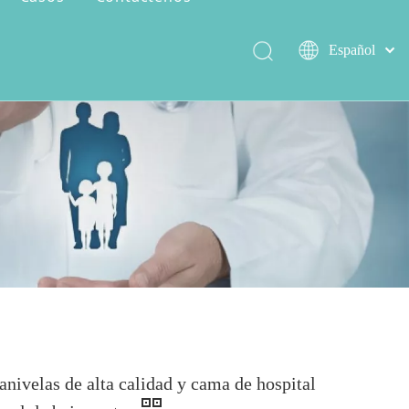
Español
العربية
简体中文
Serie de encer salvaje
Capacidad de producción
English
anivelas de alta calidad y cama de hospital