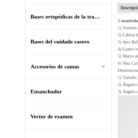
Descripc
Bases ortopédicas de la tracción
2 manivela
1) Sistema 
2) Cabeza d
Bases del cuidado casero
3) 4pcs Bo
4) Cuatro r
5) Marco de
6) Max Car
Accesorios de camas
Dimensione
1) Tamaño
2) Ángulo d
Ensanchador
3) Ángulo d
Vector de examen