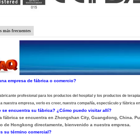
s más frecuentes
una empresa de fábrica o comercio?
bricante profesional para los productos del hospital y los productos de terapia 
a nuestra empresa, verlo es creer, nuestra compañía, espectáculo y fábrica en
 se encuentra su fábrica? ¿Cómo puedo visitar allí?
a fábrica se encuentra en Zhongshan City, Guangdong, China. Pu
o de Hongkong directamente, bienvenido a nuestra empresa.
es su término comercial?