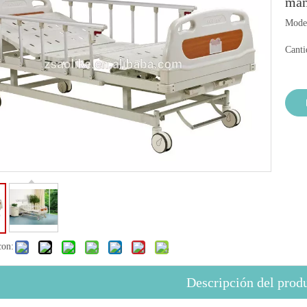
man
Mode
Canti
con:
Descripción del prod