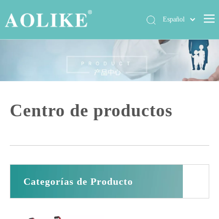
Español
العربية
Hogar
简体中文
English
Productos
Sobre nosotros
Noticias
Centro de productos
Exposición
Casos
Contáctenos
Preguntas más frecuentes
Categorías de Producto