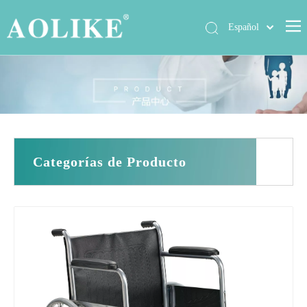
Español
العربية
Hogar
简体中文
English
Productos
Sobre nosotros
Noticias
Categorías de Producto
Exposición
Casos
Contáctenos
Preguntas más frecuentes