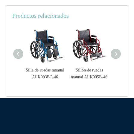
Productos relacionados
e ruedas
Silla de ruedas manual
Sillón de ruedas
Silla de ru
ALK815F-43
ALK903BC-46
manual ALK905B-46
ALK95