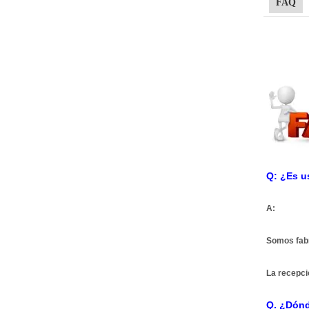
FAQ
Q: ¿Es u
A:
Somos fabri
La recepci
Q. ¿Dónd