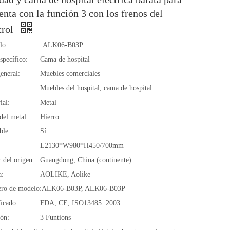
enta con la función 3 con los frenos del
trol
lo:
ALK06-B03P
specífico:
Cama de hospital
eneral:
Muebles comerciales
Muebles del hospital, cama de hospital
ial:
Metal
del metal:
Hierro
ble:
Sí
L2130*W980*H450/700mm
 del origen:
Guangdong, China (continente)
a:
AOLIKE, Aolike
ro de modelo:
ALK06-B03P, ALK06-B03P
ficado:
FDA, CE, ISO13485: 2003
ón:
3 Funtions