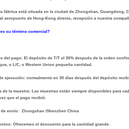
ra fábrica está situada en la ciudad de Zhongshan, Guangdong, 
al aeropuerto de Hong-Kong directo, recepción a nuestra compañ
 es su término comercial?
no del pago: El depósito de T/T el 30% después de la orden confi
ue, o L/C, o Western Union pequeña cantidad.
 de ejecución: normalmente en 30 días después del depósito recib
ica de la muestra: Las muestras están siempre disponibles para ca
vez que el pago recibió.
o de envío: Zhongshan /Shenzhen China
entos: Ofrecemos el descuento para la cantidad grande.