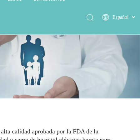
Español
العربية
简体中文
Serie de encer salvaje
Capacidad de producción
English
 alta calidad aprobada por la FDA de la
idad y cama de hospital eléctrica barata para