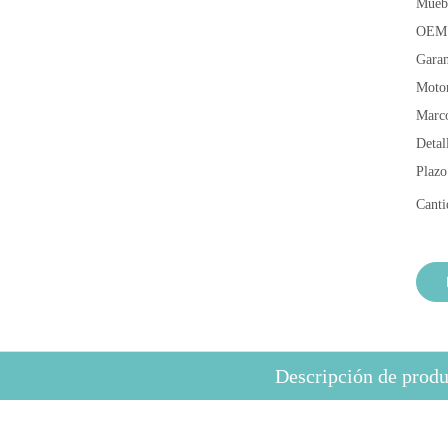
Muebl
OEM
Garan
Moto
Marco
Detal
Plazo
Canti
Descripción de produ