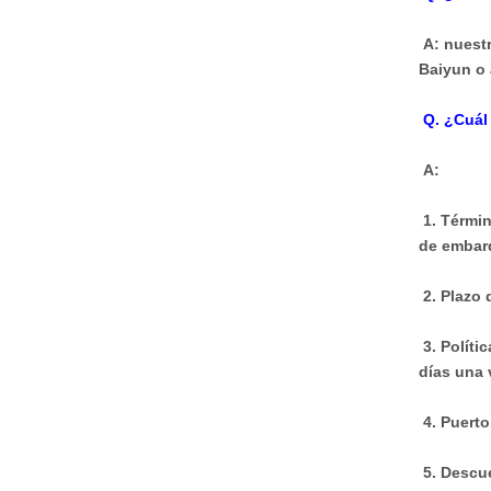
A: nuest
Baiyun o 
Q. ¿Cuál
A:
1. Térmi
de embarq
2. Plazo
3. Polít
días una 
4. Puert
5. Descu