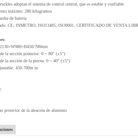
ruckles adoptan el sistema de control central, que es estable y confiable
nto máximo: 280 kilogramos
rdia de batería
icado: CE, INMETRO, ISO13485, ISO9001, CERTIFICADO DE VENTA LIB
es:
 L2130×W980×H450/700mm
e la sección posterior: 0 ~ 80° (±5°)
e la sección de la pierna: 0 ~ 40° (±5°)
ajustable: 450-700m m
:
 protector de la aleación de aluminio
aciones