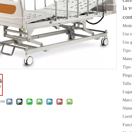
la v
con
Mode
Uso e
Uso g
Tipo:
Mater
Tipo 
Plega
Talla:
Lugar
Marc
con:
Núme
Certi
Funci