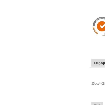
Empaque
55pcs/40