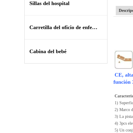
Sillas del hospital
Descrip
Carretilla del oficio de enfermera
Cabina del bebé
CE, alt
función 
Caracterís
1) Superfic
2) Marco de
3) La pista
4) 3pcs ele
5) Un conj