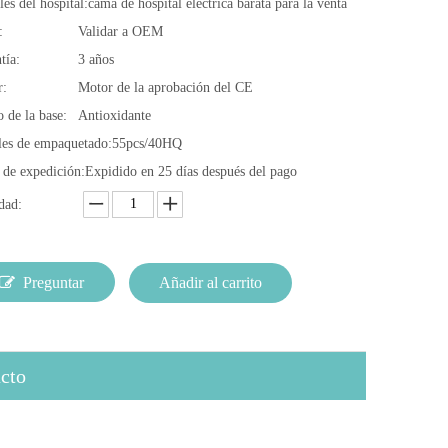
es del hospital:
cama de hospital eléctrica barata para la venta
:
Validar a OEM
tía:
3 años
r:
Motor de la aprobación del CE
 de la base:
Antioxidante
les de empaquetado:
55pcs/40HQ
 de expedición:
Expidido en 25 días después del pago
dad:
Preguntar
Añadir al carrito
cto