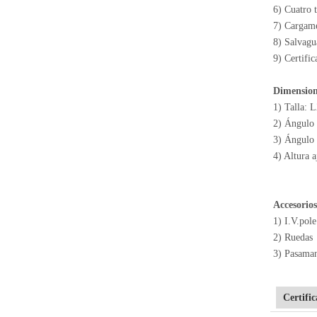
6) Cuatro t
7) Cargame
8) Salvagua
9) Certif
Dimension
1) Talla:
2) Ángulo d
3) Ángulo d
4) Altura 
Accesorios
1) I.V.pole
2) Ruedas
3) Pasamano
Certific