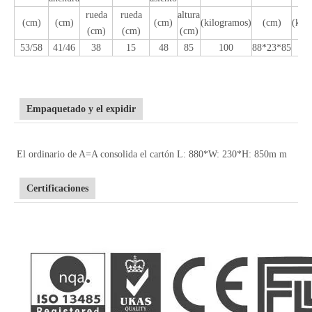
rueda
rueda
altura
(cm)
(cm)
(cm)
(kilogramos)
(cm)
(kil
(cm)
(cm)
(cm)
53/58
41/46
38
15
48
85
100
88*23*85
Empaquetado y el expidir
El ordinario de A=A consolida el cartón L: 880*W: 230*H: 850m m
Certificaciones