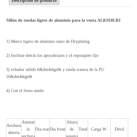
Descripción de producto
Sillón de ruedas ligero de aluminio para la venta ALK910LBJ
1) Marco ligero de aluminio nano de Dryplating
2) Inclinar-detrás los apoyabrazos y el reposapiés fijo
3) echador sólido 6&dm4dqpt& y rueda trasera de la PU
16&dm4dqpt&
4) Con el freno unido
Asentar
Altura
Anchura
la
Dia.rear
Dia.front
de
Total
Carga W.
Dévil
N
abierta
anchura
asiento