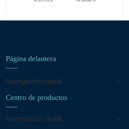
03LQP
ALK953LB
ALK864LB
ALK90
Página delantera
Navegación rápida
Centro de productos
Navegación rápida