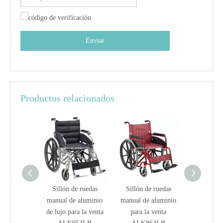
Enviar
Productos relacionados
de ruedas
Sillón de ruedas
Sillón de ruedas
Sillón d
e aluminio
manual de aluminio
manual de aluminio
manual de
ra la venta
de lujo para la venta
para la venta
para l