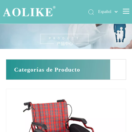
Español
العربية
Hogar
简体中文
English
Productos
Sobre nosotros
Noticias
Categorías de Producto
Exposición
Casos
Contáctenos
Preguntas más frecuentes