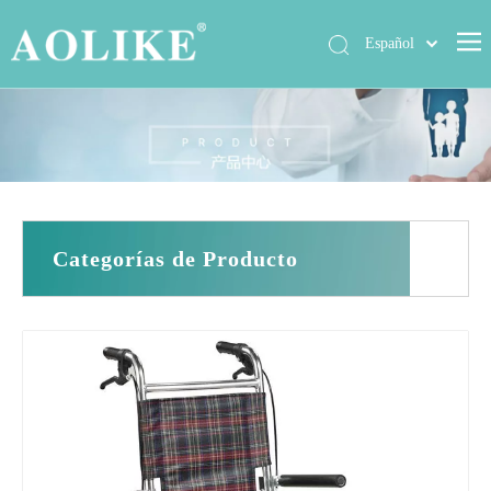
Español
العربية
Hogar
简体中文
English
Productos
Sobre nosotros
Noticias
Categorías de Producto
Exposición
Casos
Contáctenos
Preguntas más frecuentes