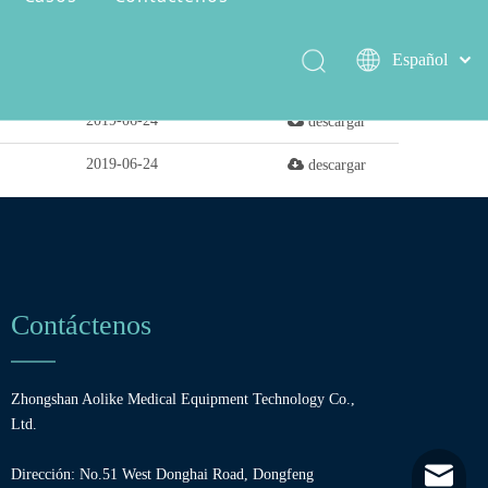
Español
argas
Tiempo de actualización
descargar
العربية
2019-06-24
descargar
简体中文
Serie de encer salvaje
Capacidad de producción
English
2019-06-24
descargar
Contáctenos
Zhongshan Aolike Medical Equipment Technology Co.,
Ltd.
Dirección: No.51 West Donghai Road, Dongfeng
admin@zs