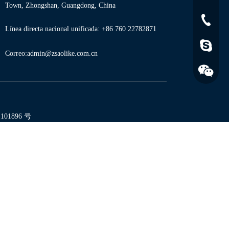
Town, Zhongshan, Guangdong, China
+86 760 
Línea directa nacional unificada: +86 760 22782871
onxuchan
Correo:
admin@zsaolike.com.cn
1101896 号