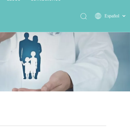
Español
العربية
简体中文
Serie de encer salvaje
Capacidad de producción
English