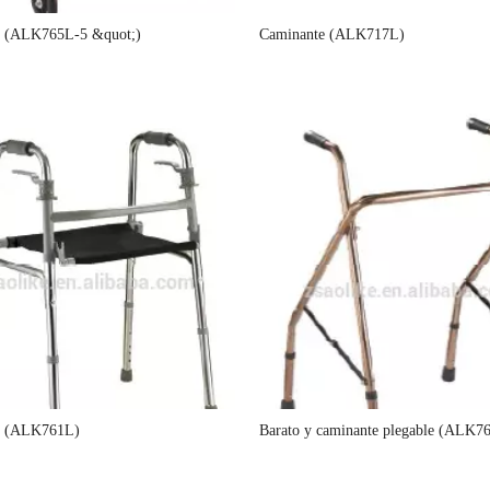
e (ALK765L-5 &quot;)
Caminante (ALK717L)
e (ALK761L)
Barato y caminante plegable (ALK7