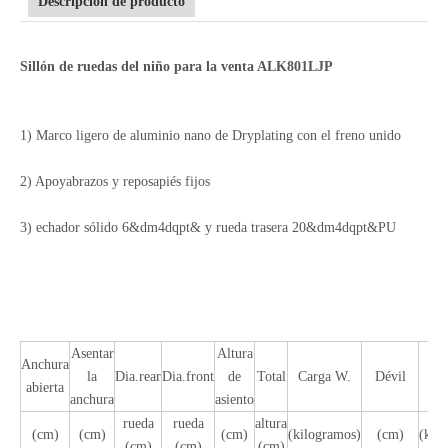
Descripción de producto
Sillón de ruedas del niño para la venta ALK801LJP
1) Marco ligero de aluminio nano de Dryplating con el freno unido
2) Apoyabrazos y reposapiés fijos
3) echador sólido 6&dm4dqpt& y rueda trasera 20&dm4dqpt&PU
Asentar
Altura
Anchura
la
Dia.rear
Dia.front
de
Total
Carga W.
Dévil
N
abierta
anchura
asiento
rueda
rueda
altura
(cm)
(cm)
(cm)
(kilogramos)
(cm)
(kil
(cm)
(cm)
(cm)