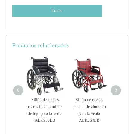
Enviar
Productos relacionados
de ruedas
Sillón de ruedas
Sillón de ruedas
Sillón d
e aluminio
manual de aluminio
manual de aluminio
manual de
ra la venta
de lujo para la venta
para la venta
para l
03LQP
ALK953LB
ALK864LB
ALK90