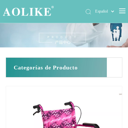
Español
العربية
Hogar
简体中文
English
Productos
Sobre nosotros
Noticias
Categorías de Producto
Exposición
Casos
Contáctenos
Preguntas más frecuentes