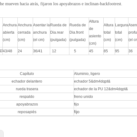
he mueven hacia atrás, fijaron los apoyabrazos e inclinan-backfootrest.
Altura
Anchura
Anchura
Asentar la
Rueda de
Rueda de
Altura
Largura
Asent
de
abierta
cerrada
anchura
Dia.rear
Dia.front
total
total
prof
asiento
(cm)
(cm)
(el cm)
(pulgada)
(pulgada)
(cm)
(cm)
(el c
(cm)
J
43/48
24
36/41
12
5
45
85
95
36
Capítulo
Aluminio, ligero
echador delantero
echador 5&dm4dqpt&
rueda trasera
echador de la PU 12&dm4dqpt&
respaldo
freno unido
apoyabrazos
fijo
fijo
reposapiés
: