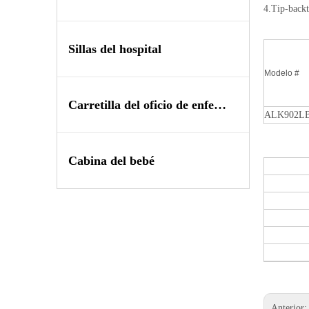
4.Tip-backt
Sillas del hospital
Modelo #
Carretilla del oficio de enfermera
ALK902LB
Cabina del bebé
Anterior