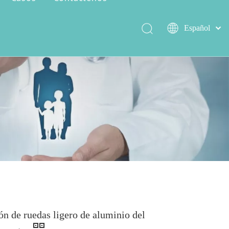
Español
العربية
简体中文
Serie de encer salvaje
Capacidad de producción
English
lón de ruedas ligero de aluminio del