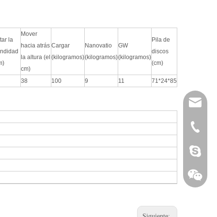
Mover
ar la
Pila de
hacia atrás
Cargar
Nanovatio
GW
undidad
discos
la altura (el
(kilogramos)
(kilogramos)
(kilogramos)
m)
(cm)
cm)
38
100
9
11
71*24*85
admin@zs
+86 760 
onxuchan
Siguiente: