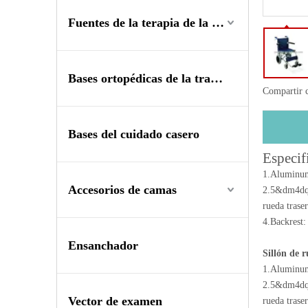
Fuentes de la terapia de la rehabilitación
Bases ortopédicas de la tracción
Compartir 
Bases del cuidado casero
Especif
1.Aluminum 
Accesorios de camas
2.5&dm4dq
rueda tras
4.Backrest:
Ensanchador
Sillón de r
1.Aluminum 
2.5&dm4dq
Vector de examen
rueda tras