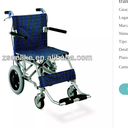
tra
Caract
Lugar
Marc
Núme
Tipo:
Detal
Plazo
Canti