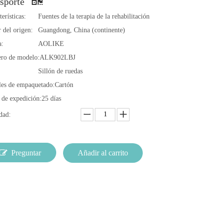
nsporte
erísticas:
Fuentes de la terapia de la rehabilitación
 del origen:
Guangdong, China (continente)
a:
AOLIKE
ro de modelo:
ALK902LBJ
Sillón de ruedas
les de empaquetado:
Cartón
 de expedición:
25 días
dad:
Preguntar
Añadir al carrito