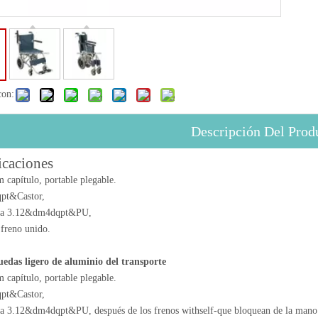
con:
Descripción Del Prod
icaciones
capítulo, portable plegable.
pt&Castor,
era 3.12&dm4dqpt&PU,
 freno unido.
uedas ligero de aluminio del transporte
capítulo, portable plegable.
pt&Castor,
era 3.12&dm4dqpt&PU, después de los frenos withself-que bloquean de la mano