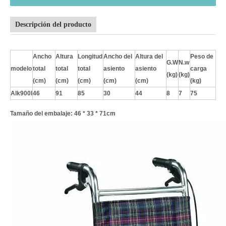
Descripción del producto
Ancho
Altura
Longitud
Ancho del
Altura del
Peso de
G.W
N.w
modelo
total
total
total
asiento
asiento
carga
(kg)
(kg)
(cm)
(cm)
(cm)
(cm)
(cm)
(kg)
Alk900l
46
91
85
30
44
8
7
75
Tamaño del embalaje: 46 * 33 * 71cm