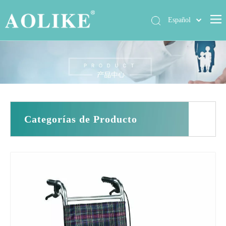
Español
العربية
Hogar
简体中文
English
Productos
Sobre nosotros
Noticias
Categorías de Producto
Exposición
Casos
Contáctenos
Preguntas más frecuentes