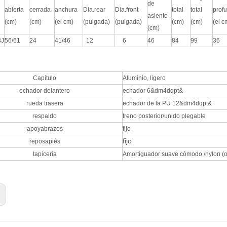
de
abierta
cerrada
anchura
Dia.rear
Dia.front
total
total
prof
asiento
(cm)
(cm)
(el cm)
(pulgada)
(pulgada)
(cm)
(cm)
(el c
(cm)
BJ
56/61
24
41/46
12
6
46
84
99
36
Capítulo
Aluminio, ligero
echador delantero
echador 6&dm4dqpt&
rueda trasera
echador de la PU 12&dm4dqpt&
respaldo
freno posterior/unido plegable
apoyabrazos
fijo
fijo
reposapiés
tapicería
Amortiguador suave cómodo /nylon (o
: