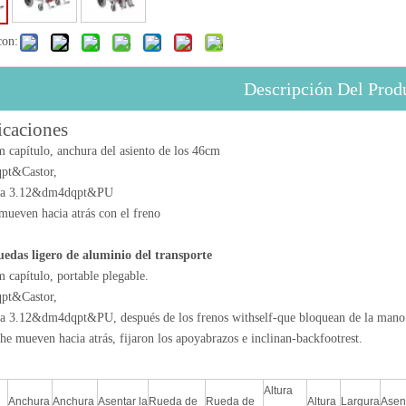
con:
Descripción Del Prod
icaciones
capítulo, anchura del asiento de los 46cm
pt&Castor,
era 3.12&dm4dqpt&PU
mueven hacia atrás con el freno
uedas ligero de aluminio del transporte
capítulo, portable plegable.
pt&Castor,
era 3.12&dm4dqpt&PU, después de los frenos withself-que bloquean de la mano
he mueven hacia atrás, fijaron los apoyabrazos e inclinan-backfootrest.
Altura
Anchura
Anchura
Asentar la
Rueda de
Rueda de
Altura
Largura
Asent