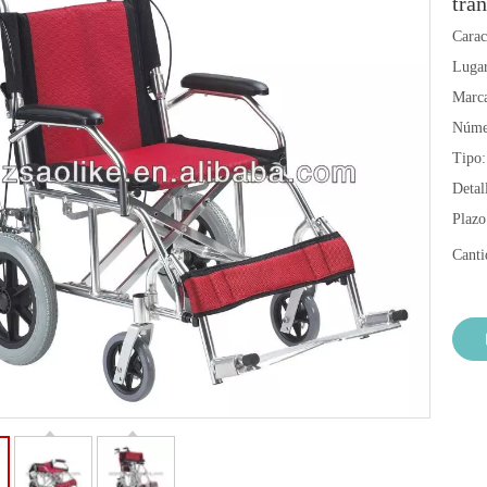
tra
Caract
Lugar
Marc
Núme
Tipo:
Detal
Plazo
Canti