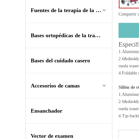
Fuentes de la terapia de la rehabilitación
Compartir 
Bases ortopédicas de la tracción
Especif
1.Aluminum 
2.6&dm4dq
Bases del cuidado casero
rueda tras
4.Foldable 
Accesorios de camas
Sillón de r
1.Aluminum 
2.6&dm4dq
rueda tras
Ensanchador
4.Tip-backt
Vector de examen