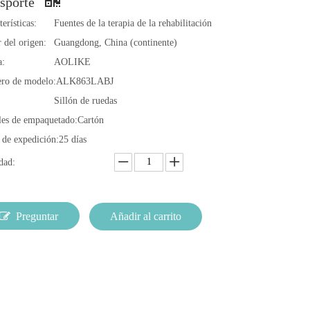
nsporte
erísticas:
Fuentes de la terapia de la rehabilitación
 del origen:
Guangdong, China (continente)
a:
AOLIKE
ro de modelo:
ALK863LABJ
Sillón de ruedas
les de empaquetado:
Cartón
 de expedición:
25 días
dad:
Preguntar
Añadir al carrito