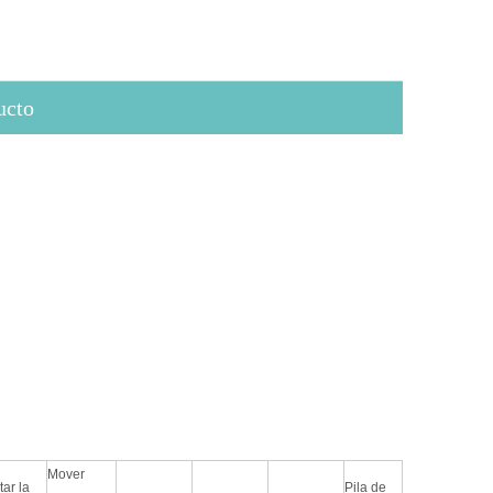
ucto
Mover
ar la
Pila de