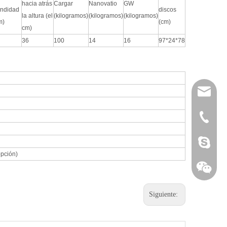
hacia atrás
Cargar
Nanovatio
GW
undidad
discos
la altura (el
(kilogramos)
(kilogramos)
(kilogramos)
m)
(cm)
cm)
36
100
14
16
97*24*78
admin@zs
+86 760 
onxuchan
pción)
Siguiente: