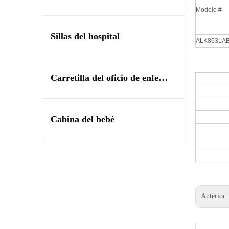
Modelo #
Sillas del hospital
ALK863LA
Carretilla del oficio de enfermera
Cabina del bebé
Anterior