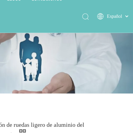
Español
العربية
简体中文
Serie de encer salvaje
Capacidad de producción
English
lón de ruedas ligero de aluminio del